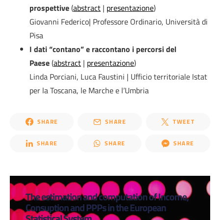
prospettive
(
abstract
|
presentazione
)
Giovanni Federico| Professore Ordinario, Università di
Pisa
I dati “contano” e raccontano i percorsi del
Paese
(
abstract
|
presentazione
)
Linda Porciani, Luca Faustini | Ufficio territoriale Istat
per la Toscana, le Marche e l’Umbria
SHARE
SHARE
TWEET
SHARE
SHARE
SHARE
The estimation and computation of Income,
Consuption and PPPs in the European
Statistical System